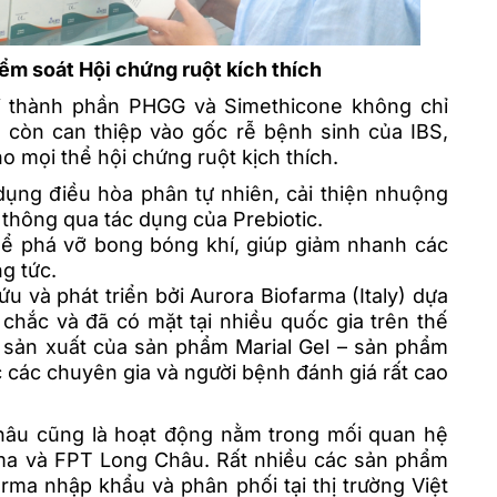
iểm soát Hội chứng ruột kích thích
ai thành phần PHGG và Simethicone không chỉ
 còn can thiệp vào gốc rễ bệnh sinh của IBS,
o mọi thể hội chứng ruột kịch thích.
dụng điều hòa phân tự nhiên, cải thiện nhuộng
h thông qua tác dụng của Prebiotic.
hể phá vỡ bong bóng khí, giúp giảm nhanh các
g tức.
u và phát triển bởi Aurora Biofarma (Italy) dựa
hắc và đã có mặt tại nhiều quốc gia trên thế
à sản xuất của sản phẩm Marial Gel – sản phẩm
 các chuyên gia và người bệnh đánh giá rất cao
Châu cũng là hoạt động nằm trong mối quan hệ
rma và FPT Long Châu. Rất nhiều các sản phẩm
rma nhập khẩu và phân phối tại thị trường Việt