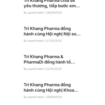
Trí Khang Pharma chia sẻ
yêu thương, tiếp bước em
đến trường tại Điện Biên
By quantrirdolv
| 29/09/2025
Trí Khang Pharma đồng
hành cùng Hội nghị Nội soi
Tiêu hóa Can thiệp Việt
By quantrirdolv
| 07/10/2025
Nam Toàn quốc lần thứ nhất
(VIGES 2025)
Trí Khang Pharma &
PharmaDi đồng hành tổ
chức thành công Hội thảo
By quantrirdolv
| 02/10/2025
online lan tỏa kiến thức
chuyên môn tới cộng đồng
nhà thuốc
Trí Khang Pharma đồng
hành cùng Hội nghị Khoa
học Tai – Mũi – Họng Đà
By quantrirdolv
| 29/09/2025
Nẵng 2025