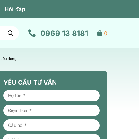
Hỏi đáp
0969 13 8181
0
 tiêu dùng
YÊU CẦU TƯ VẤN