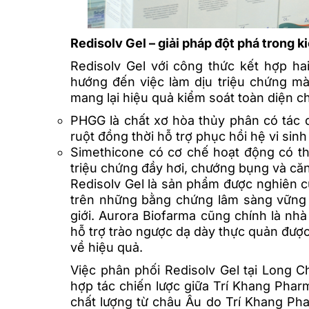
Redisolv Gel – giải pháp đột phá trong k
Redisolv Gel với công thức kết hợp h
hướng đến việc làm dịu triệu chứng mà
mang lại hiệu quả kiểm soát toàn diện ch
PHGG là chất xơ hòa thủy phân có tác 
ruột đồng thời hỗ trợ phục hồi hệ vi sin
Simethicone có cơ chế hoạt động có t
triệu chứng đầy hơi, chướng bụng và căn
Redisolv Gel là sản phẩm được nghiên cứ
trên những bằng chứng lâm sàng vững c
giới. Aurora Biofarma cũng chính là nh
hỗ trợ trào ngược dạ dày thực quản được
về hiệu quả.
Việc phân phối Redisolv Gel tại Long 
hợp tác chiến lược giữa Trí Khang Pha
chất lượng từ châu Âu do Trí Khang Pha