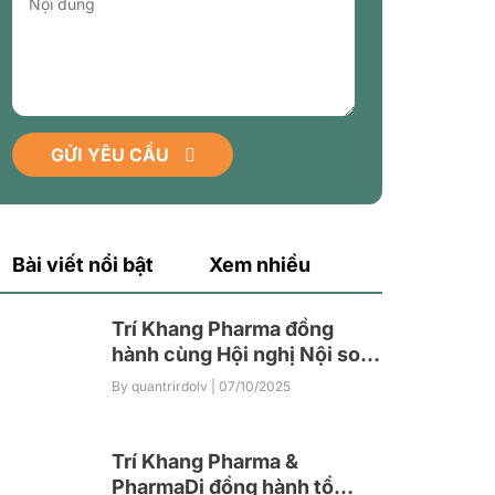
GỬI YÊU CẦU
Bài viết nổi bật
Xem nhiều
Trí Khang Pharma đồng
hành cùng Hội nghị Nội soi
Tiêu hóa Can thiệp Việt
By quantrirdolv
| 07/10/2025
Nam Toàn quốc lần thứ nhất
(VIGES 2025)
Trí Khang Pharma &
PharmaDi đồng hành tổ