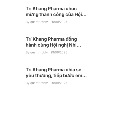
Trí Khang Pharma chúc
mừng thành công của Hội
nghị Khoa học thường niên
By quantrirdolv
| 29/09/2025
2025 của Hội Y học TP. Hồ
Chí Minh
Trí Khang Pharma đồng
hành cùng Hội nghị Nhi
khoa Khu vực Nam Trung Bộ
By quantrirdolv
| 29/09/2025
– Tây Nguyên 2025
Trí Khang Pharma chia sẻ
yêu thương, tiếp bước em
đến trường tại Điện Biên
By quantrirdolv
| 29/09/2025