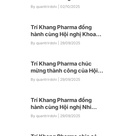
chức thành công Hội thảo
By quantrirdolv
| 02/10/2025
online lan tỏa kiến thức
chuyên môn tới cộng đồng
nhà thuốc
Trí Khang Pharma đồng
hành cùng Hội nghị Khoa
học Tai – Mũi – Họng Đà
By quantrirdolv
| 29/09/2025
Nẵng 2025
Trí Khang Pharma chúc
mừng thành công của Hội
nghị Khoa học thường niên
By quantrirdolv
| 29/09/2025
2025 của Hội Y học TP. Hồ
Chí Minh
Trí Khang Pharma đồng
hành cùng Hội nghị Nhi
khoa Khu vực Nam Trung Bộ
By quantrirdolv
| 29/09/2025
– Tây Nguyên 2025